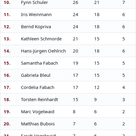
10.
Fynn Schuler
26
21
7
11.
Iris Weinmann
24
18
6
12.
Bernd Kopriva
24
18
6
13.
Kathleen Schmorde
21
15
5
14.
Hans-Jürgen Oehlrich
20
18
6
15.
Samantha Fabach
19
15
5
16.
Gabriela Bleul
17
15
5
17.
Cordelia Fabach
17
12
4
18.
Torsten Reinhardt
15
9
3
19.
Marc Vogelwaid
8
6
2
20.
Matthias Bubois
7
6
2
21.
Sarah Vogelwaid
7
6
2